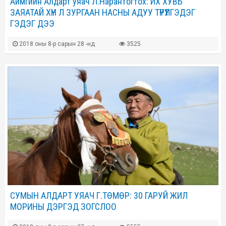
​Аймгийн Алдарт уяач Л.Нарантогтох: ИХ ХУВЬ
ЗАЯАТАЙ ХҮН Л ЗУРГААН НАСНЫ АДУУ ТҮРҮҮЛГЭДЭГ
ГЭДЭГ ДЭЭ
2018 оны 8-р сарын 28 -нд
3525
​СУМЫН АЛДАРТ УЯАЧ Г.ТӨМӨР: 30 ГАРУЙ ЖИЛ
МОРИНЫ ДЭРГЭД ЗОГСЛОО​