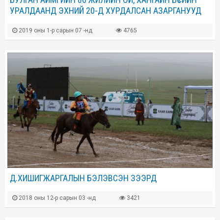
УРАЛДААНД ЭХНИЙ 20-Д ХУРДАЛСАН АЗАРГАНУУД
2019 оны 1-р сарын 07 -нд
4765
Д.ХИШИГЖАРГАЛЫН БЭЛЭВСЭН ЗЭЭРД
2018 оны 12-р сарын 03 -нд
3421