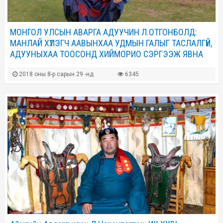
МОНГОЛ УЛСЫН АВАРГА АДУУЧИН Л.ОТГОНБОЛД:
МАНЛАЙ ХҮЛЭГЧ ААВЫНХАА УДМЫН ГАЛЫГ ТАСЛАЛГҮЙ,
АДУУНЫХАА ТООСОНД ХИЙМОРИО СЭРГЭЭЖ ЯВНА
2018 оны 8-р сарын 29 -нд
6345