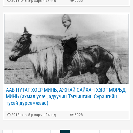
2018 оны 8-р сарын 27 -нд
5555
ААВ НУТАГ ХОЁР МИНЬ, АЖНАЙ САЙХАН ХҮЛЭГ МОРЬД
МИНЬ (ахмад уяач, адуучин Тэгчингийн Сүрэнгийн
тухай дурсамжаас)
2018 оны 8-р сарын 24 -нд
6028