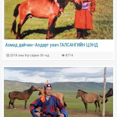
Ахмад дайчин–Алдарт уяач ГАЛСАНГИЙН ЦЭНД
2018 оны 8-р сарын 30 -нд
8774