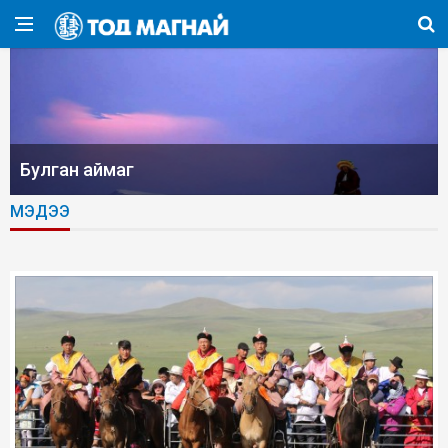
Булган аймаг
МЭДЭЭ